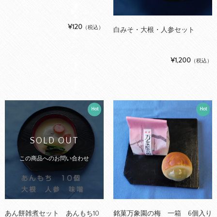
¥120
（税込）
白みそ・大根・人参セット
¥1,200
（税込）
Hot
Hot
SOLD OUT
この商品へのお問い合わせ
あん餅雑煮セット あんもち10
銘菓万象園の梅 一箱 6個入り