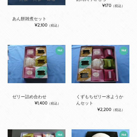
¥170
（税込）
あん餅雑煮セット
¥2,100
（税込）
Hot
Hot
ゼリー詰め合わせ
くずもちゼリー水ようか
¥1,400
んセット
（税込）
¥2,200
（税込）
Hot
Hot