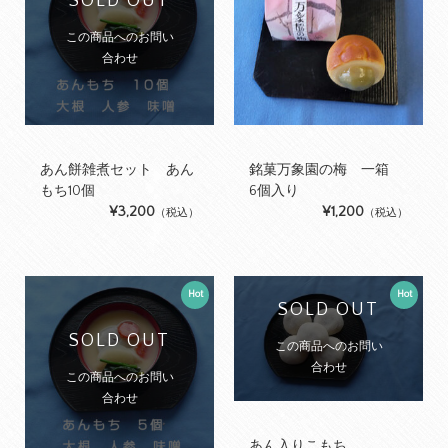
SOLD OUT
この商品へのお問い
合わせ
あん餅雑煮セット あん
銘菓万象園の梅 一箱
もち10個
6個入り
¥3,200
¥1,200
（税込）
（税込）
Hot
Hot
SOLD OUT
SOLD OUT
この商品へのお問い
合わせ
この商品へのお問い
合わせ
あん入りこもち