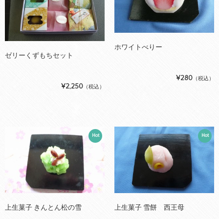
ホワイトべりー
ゼリーくずもちセット
¥280
（税込）
¥2,250
（税込）
Hot
Hot
上生菓子 きんとん松の雪
上生菓子 雪餅 西王母