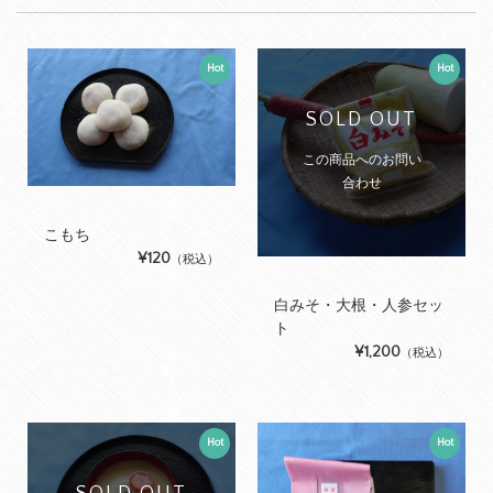
Hot
Hot
SOLD OUT
この商品へのお問い
合わせ
こもち
¥120
（税込）
白みそ・大根・人参セッ
ト
¥1,200
（税込）
Hot
Hot