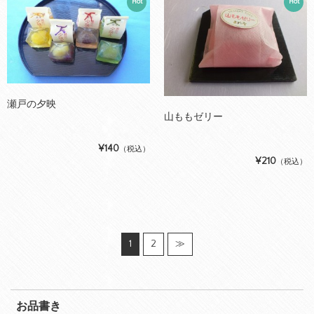
Hot
Hot
瀬戸の夕映
山ももゼリー
¥140
（税込）
¥210
（税込）
1
2
≫
お品書き