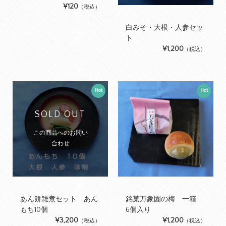
¥120
（税込）
白みそ・大根・人参セッ
ト
¥1,200
（税込）
Hot
Hot
SOLD OUT
この商品へのお問い
合わせ
あん餅雑煮セット あん
銘菓万象園の梅 一箱
もち10個
6個入り
¥3,200
¥1,200
（税込）
（税込）