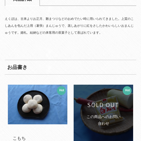
えくぼは、古来よりお正月、雛まつりなどのおめでたい時に用いられてきました。上質のこ
しあんを包んだ上用（薯蕷）まんじゅうで、蒸しあがりに紅をさしたかわいらしいおまんじ
ゅうです。婚礼、結納などの来客用の茶菓子として喜ばれています。
お品書き
Hot
Hot
SOLD OUT
この商品へのお問い
合わせ
こもち