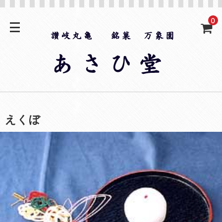
0
えくぼ