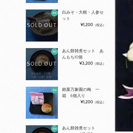
白みそ・大根・人参セ
Hot
ット
SOLD OUT
¥1,200
（税込）
あん餅雑煮セット あ
Hot
んもち10個
SOLD OUT
¥3,200
（税込）
銘菓万象園の梅 一
Hot
箱 6個入り
¥1,200
（税込）
あん餅雑煮セット
Hot