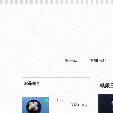
ホーム
お知らせ
お品書き
紙銀
こもち
Hot
¥120
（税込）