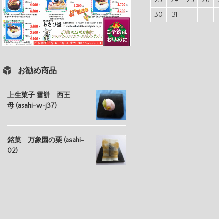
23
24
25
26
30
31
お勧め商品
上生菓子 雪餅 西王
母 (asahi-w-j37)
銘菓 万象園の栗 (asahi-
02)