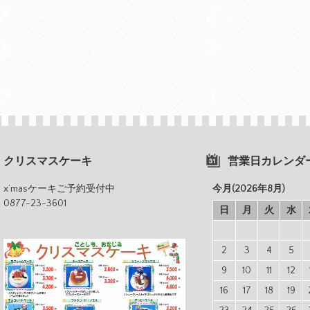
クリスマスケーキ
営業日カレンダ
x’masケーキご予約受付中
今月(2026年8月)
0877-23-3601
日
月
火
水
2
3
4
5
9
10
11
12
16
17
18
19