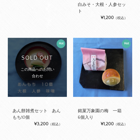
白みそ・大根・人参セッ
ト
¥1,200
（税込）
Hot
Hot
SOLD OUT
この商品へのお問い
合わせ
あん餅雑煮セット あん
銘菓万象園の梅 一箱
もち10個
6個入り
¥3,200
¥1,200
（税込）
（税込）