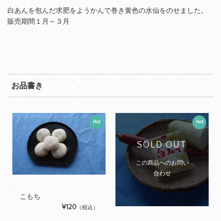
白あんを包んだ求肥をようかんで巻き黄色の水仙をのせました。
販売期間１月～３月
お品書き
Hot
Hot
SOLD OUT
この商品へのお問い
合わせ
こもち
¥120
（税込）