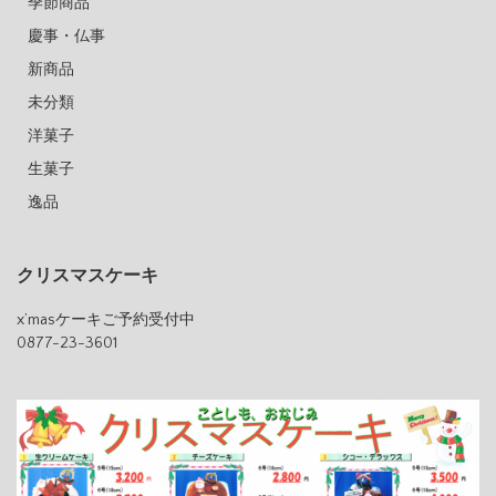
季節商品
慶事・仏事
新商品
未分類
洋菓子
生菓子
逸品
クリスマスケーキ
x’masケーキご予約受付中
0877-23-3601