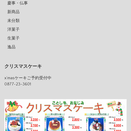
慶事・仏事
新商品
未分類
洋菓子
生菓子
逸品
クリスマスケーキ
x’masケーキご予約受付中
0877-23-3601