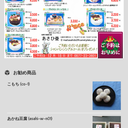
お勧め商品
こもち (co-1)
あかね豆腐 (asahi-w-n01)