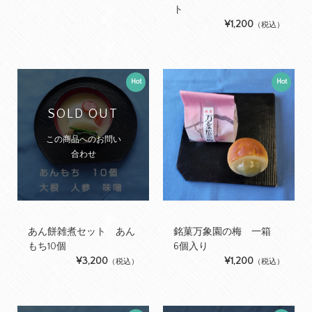
ト
¥1,200
（税込）
Hot
Hot
SOLD OUT
この商品へのお問い
合わせ
あん餅雑煮セット あん
銘菓万象園の梅 一箱
もち10個
6個入り
¥3,200
¥1,200
（税込）
（税込）