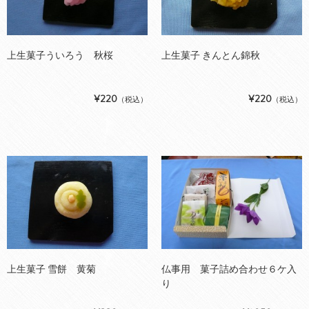
上生菓子ういろう 秋桜
上生菓子 きんとん錦秋
¥220
¥220
（税込）
（税込）
上生菓子 雪餅 黄菊
仏事用 菓子詰め合わせ６ケ入
り