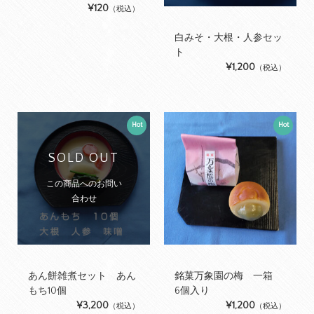
¥120
（税込）
白みそ・大根・人参セッ
ト
¥1,200
（税込）
Hot
Hot
SOLD OUT
この商品へのお問い
合わせ
あん餅雑煮セット あん
銘菓万象園の梅 一箱
もち10個
6個入り
¥3,200
¥1,200
（税込）
（税込）