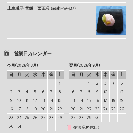
上生菓子 雪餅 西王母 (asahi-w-j37)
営業日カレンダー
今月(2026年8月)
翌月(2026年9月)
日
月
火
水
木
金
土
日
月
火
水
木
金
土
1
1
2
3
4
5
2
3
4
5
6
7
8
6
7
8
9
10
11
12
9
10
11
12
13
14
15
13
14
15
16
17
18
19
16
17
18
19
20
21
22
20
21
22
23
24
25
26
23
24
25
26
27
28
29
27
28
29
30
30
31
(
発送業務休日)