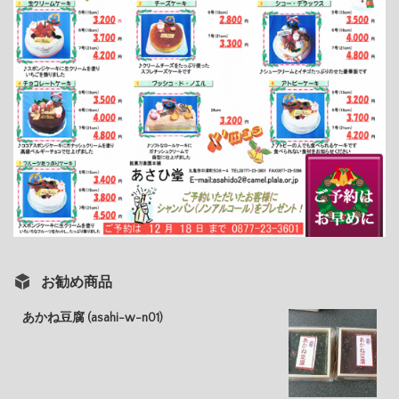
お勧め商品
あかね豆腐 (asahi-w-n01)