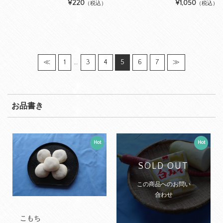
¥220
¥1,050
（税込）
（税込）
≪
1
…
3
4
5
6
7
≫
お品書き
Hot
Hot
SOLD OUT
この商品へのお問い
合わせ
こもち